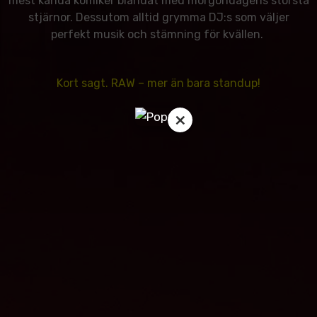
mest kända komiker blandat med morgondagens största
stjärnor. Dessutom alltid grymma DJ:s som väljer
perfekt musik och stämning för kvällen.
Kort sagt. RAW – mer än bara standup!
×