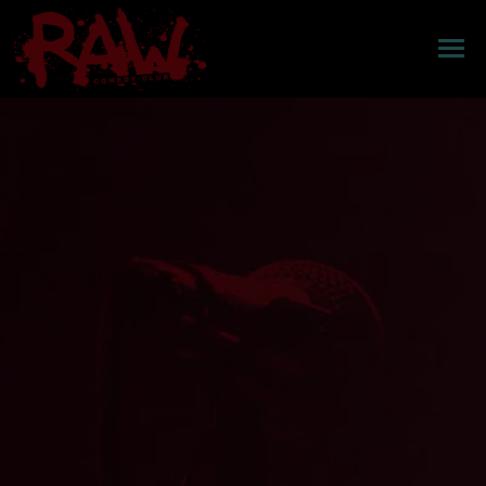
EVENEMANGSKALENDER
A VERY RAW CHRISTMAS
MIDDAGSPAKET
FAKTA
FAQ
PRESENTKORT