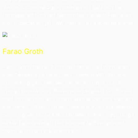
“Ankan” bjuder väldigt mycket på sig själv och har
förmågan att hitta det humoristiska guldet! Han är en
stor publikfavorit på RAW med sin ofta absurda humor!
Farao Groth
Farao Groth har blivit otroligt folkkär via TV-program
som Fångarna på Fortet, Idol, Farmen VIP eller som
oförglömlig gäst Familjen Parnevik. Han är också
otroligt populär som återkommande gäst i Gry Forsell
med vänner men de senaste åren är det som komiker
han nämns oftast. I en helt unik mix av en sprudlande
personlighet, sköna kändisskvaller och en rapp tunga
så har Farao visat att han kommer ta Sverige med
storm även som ståuppkomiker!