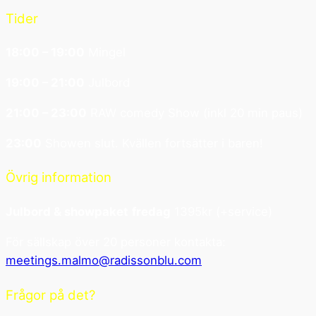
Tider
18:00 – 19:00
Mingel
19:00 – 21:00
Julbord
21:00 – 23:00
RAW comedy Show (inkl 20 min paus)
23:00
Showen slut. Kvällen fortsätter i baren!
Övrig information
Julbord & showpaket
fredag
1395kr (+service)
För sällskap över 20 personer kontakta:
meetings.malmo@radissonblu.com
Frågor på det?