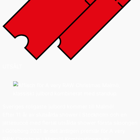
UTSÅLT
Sveriges roligaste julbord kommer till Malmö!
Efter 11 år av slutsålda shower i Stockholm och en
jättesuccé med flertal utsålda shower första säsongen
i Göteborg 2021 är det äntligen premiär för A very
RAW Christmas i Malmö! Kombinationen av