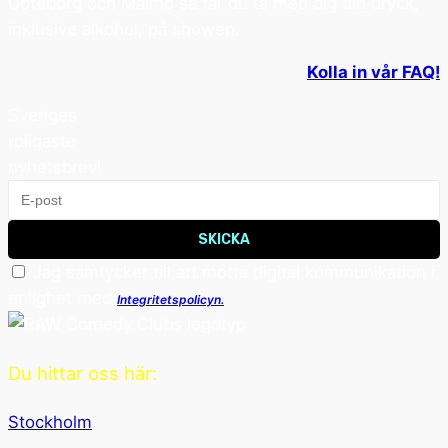
Göteborg och Malmö så får du ta med dig din dryck,
inklusive alkohol, på showen.
Kolla in vår FAQ!
Sveriges
roligaste
nyhetsbrev!
SKICKA
Jag samtycker till att motta digital kommunikation i
enlighet med
Integritetspolicyn.
Du hittar oss här:
Stockholm