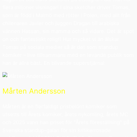
flera miljoner visningar! I sina sketcher driver Tomas,
som är född i Malmö med rötter i Polen, med allt från
chilenaren Javier och juggen Dragan till arabiska
vännen Hassan, sin mamma och så vidare. Det är spot
on och fantastiskt roligt! Hur mycket vi än älskar
Tomas på sociala medier så är det som standup
komiker – live tillsammans med en levande publik som
han är allra bäst. En blivande superstjärna!
Mårten Andersson
Mårten är en flerfaldigt prisbelönt komiker som
utsetts till Årets komiker, årets nykomling, årets MC
och 2025 vann han priset för "Årets föreställning" på
Svenska standup-galan för sin kritikerrosade