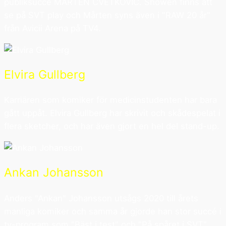
publiksuccé MÅRTEN CVETKOVIC. Showen finns att
se på SVT play och Mårten syns även i "RAW 20 år"
från Avicii Arena på TV4.
Elvira Gullberg
Karriären som komiker för medicinstudenten har bara
gått uppåt. Elvira Gullberg har skrivit och skådespelat i
flera sketcher, och har även gjort en hel del stand-up.
Ankan Johansson
Anders "Ankan" Johansson utsågs 2020 till årets
manliga komiker och samma år gjorde han stor succé i
tv-program som "Bäst i test" och "På spåret i SVT".