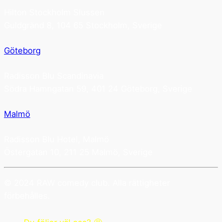
Hilton Stockholm Slussen
Guldgränd 8, 104 65 Stockholm, Sverige
Göteborg
Radisson Blu Scandinavia
Södra Hamngatan 59, 401 24 Göteborg, Sverige
Malmö
Radisson Blu Hotel, Malmö
Östergatan 10, 211 25 Malmö, Sverige
© 2024 RAW comedy club. Alla rättigheter
förbehålles.