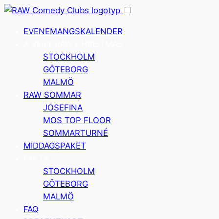
Hoppa
till
EVENEMANGSKALENDER
innehåll
A VERY RAW CHRISTMAS
STOCKHOLM
GÖTEBORG
MALMÖ
RAW SOMMAR
JOSEFINA
MOS TOP FLOOR
SOMMARTURNÉ
MIDDAGSPAKET
FAKTA
STOCKHOLM
GÖTEBORG
MALMÖ
FAQ