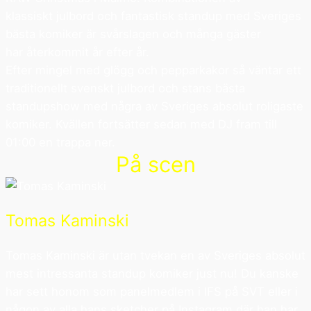
klassiskt julbord och fantastisk standup med Sveriges
bästa komiker är svårslagen och många gäster
har återkommit år efter år.
Efter mingel med glögg och pepparkakor så väntar ett
traditionellt svenskt julbord och stans bästa
standupshow med några av Sveriges absolut roligaste
komiker. Kvällen fortsätter sedan med DJ fram till
01:00 en trappa ner.
På scen
Tomas Kaminski
Tomas Kaminski är utan tvekan en av Sveriges absolut
mest intressanta standup komiker just nu! Du kanske
har sett honom som panelmedlem i IFS på SVT eller i
någon av alla hans sketcher på Instagram där han har