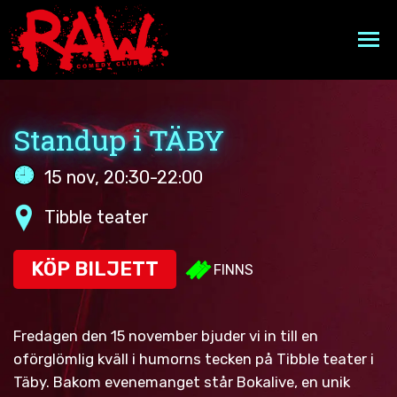
Hoppa
till
innehåll
EVENEMANGSKALENDER
Standup i TÄBY
A VERY RAW CHRISTMAS
15 nov, 20:30-22:00
MIDDAGSPAKET
Tibble teater
FAKTA
KÖP BILJETT
FINNS
FAQ
Fredagen den 15 november bjuder vi in till en
oförglömlig kväll i humorns tecken på Tibble teater i
PRESENTKORT
Täby. Bakom evenemanget står Bokalive, en unik