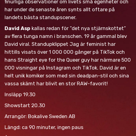
finurliga observationer om livets små egenheter och
har under de senaste åren synts allt oftare på
landets bästa standupscener.
David Asp
kallas redan för ”det nya stjärnskottet”
av flera tunga namn i branschen. 19 år gammal blev
David viral. Standupklippet Jag är feminist har
hittills visats över 1 000 000 gånger på TikTok och
hans Straight eye for the Queer guy har närmare 500
000 visningar på Instagram och TikTok. David är en
helt unik komiker som med sin deadpan-stil och sina
vassa skämt har blivit en stor RAW-favorit!
Insläpp 19.30
Showstart 20.30
Arrangör: Bokalive Sweden AB
Längd: ca 90 minuter, ingen paus