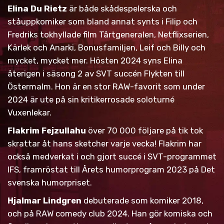
Elina Du Rietz
är både skådespelerska och
ståuppkomiker som bland annat synts i Filip och
Fredriks tokhyllade film Tårtgeneralen, Netflixserien,
Kärlek och Anarki, Bonusfamiljen, Leif och Billy och
mycket, mycket mer. Hösten 2024 syns Elina
återigen i säsong 2 av SVT succén Flykten till
Östermalm. Hon är en stor RAW-favorit som under
2024 är ute på sin kritikerrosade soloturné
Vuxenlekar.
Flakrim Fejzullahu
över 70 000 följare på tik tok
skrattar åt hans sketcher varje vecka! Flakrim har
också medverkat i och gjort succé i SVT-programmet
IFS, framröstat till Årets humorprogram 2023 på Det
svenska humorpriset.
Hjalmar Lindgren
debuterade som komiker 2018,
och på RAW comedy club 2024. Han gör komiska och