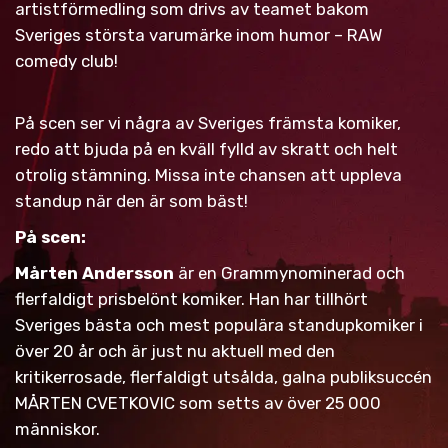
artistförmedling som drivs av teamet bakom
BOKA KOMIKER
Sveriges största varumärke inom humor – RAW
comedy club!
KONTAKT
På scen ser vi några av Sveriges främsta komiker,
redo att bjuda på en kväll fylld av skratt och helt
otrolig stämning. Missa inte chansen att uppleva
standup när den är som bäst!
På scen:
Mårten Andersson
är en Grammynominerad och
flerfaldigt prisbelönt komiker. Han har tillhört
Sveriges bästa och mest populära standupkomiker i
över 20 år och är just nu aktuell med den
kritikerrosade, flerfaldigt utsålda, galna publiksuccén
MÅRTEN CVETKOVIC som setts av över 25 000
människor.