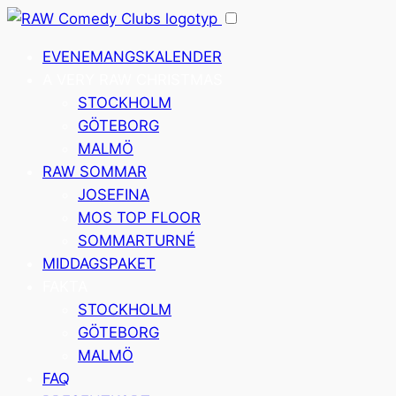
Hoppa
till
EVENEMANGSKALENDER
innehåll
A VERY RAW CHRISTMAS
STOCKHOLM
GÖTEBORG
MALMÖ
RAW SOMMAR
JOSEFINA
MOS TOP FLOOR
SOMMARTURNÉ
MIDDAGSPAKET
FAKTA
STOCKHOLM
GÖTEBORG
MALMÖ
FAQ