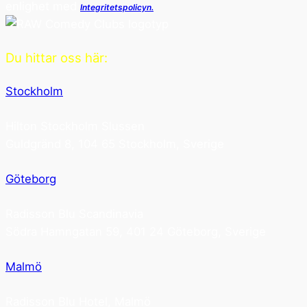
enlighet med
Integritetspolicyn.
Du hittar oss här:
Stockholm
Hilton Stockholm Slussen
Guldgränd 8, 104 65 Stockholm, Sverige
Göteborg
Radisson Blu Scandinavia
Södra Hamngatan 59, 401 24 Göteborg, Sverige
Malmö
Radisson Blu Hotel, Malmö