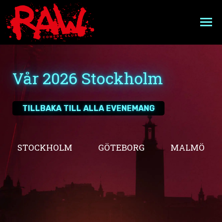
Hoppa
till
innehåll
EVENEMANGSKALENDER
Vår 2026 Stockholm
A VERY RAW CHRISTMAS
TILLBAKA TILL ALLA EVENEMANG
MIDDAGSPAKET
FAKTA
STOCKHOLM
GÖTEBORG
MALMÖ
FAQ
PRESENTKORT