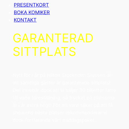
PRESENTKORT
BOKA KOMIKER
KONTAKT
GARANTERAD
SITTPLATS
Nytt för i år på Hilton Stockholm Slussen är
att samtliga gäster är garanterade sittplats!
Det innebär dock att vi säljer 30 biljetter färre
till varje föreställning, så trycket på platserna
är i år extra högt! För att vara säker på att få
showens bästa platser rekommenderar vi
dock fortfarande vårt middagspaket.