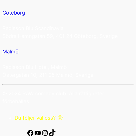
Göteborg
Radisson Blu Scandinavia
Södra Hamngatan 59, 401 24 Göteborg, Sverige
Malmö
Radisson Blu Hotel, Malmö
Östergatan 10, 211 25 Malmö, Sverige
© 2024 RAW comedy club. Alla rättigheter
förbehålles.
Du följer väl oss? 🤩
Facebook
YouTube
Instagram
TikTok