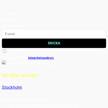
Sveriges
roligaste
nyhetsbrev!
SKICKA
Jag samtycker till att motta digital kommunikation i
enlighet med
Integritetspolicyn.
Du hittar oss här:
Stockholm
Hilton Stockholm Slussen
Guldgränd 8, 104 65 Stockholm, Sverige