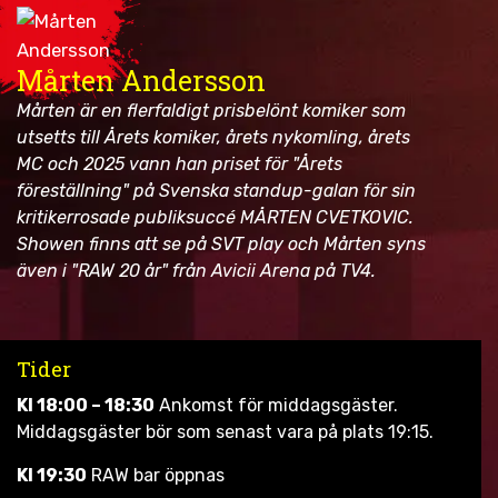
Mårten Andersson
Mårten är en flerfaldigt prisbelönt komiker som
utsetts till Årets komiker, årets nykomling, årets
MC och 2025 vann han priset för "Årets
föreställning" på Svenska standup-galan för sin
kritikerrosade publiksuccé MÅRTEN CVETKOVIC.
Showen finns att se på SVT play och Mårten syns
även i "RAW 20 år" från Avicii Arena på TV4.
Tider
Kl 18:00 – 18:30
Ankomst för middagsgäster.
Middagsgäster bör som senast vara på plats 19:15.
Kl 19:30
RAW bar öppnas