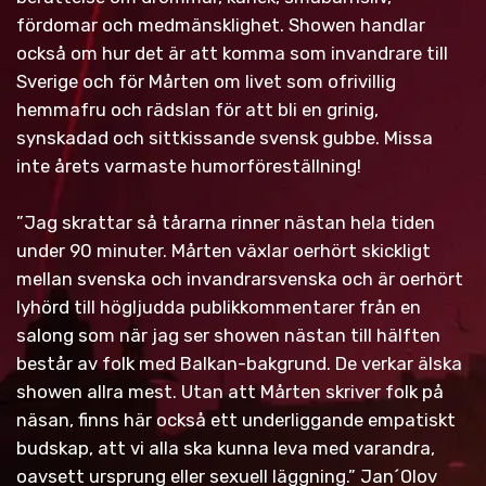
fördomar och medmänsklighet. Showen handlar
också om hur det är att komma som invandrare till
Sverige och för Mårten om livet som ofrivillig
hemmafru och rädslan för att bli en grinig,
synskadad och sittkissande svensk gubbe. Missa
inte årets varmaste humorföreställning!
”Jag skrattar så tårarna rinner nästan hela tiden
under 90 minuter. Mårten växlar oerhört skickligt
mellan svenska och invandrarsvenska och är oerhört
lyhörd till högljudda publikkommentarer från en
salong som när jag ser showen nästan till hälften
består av folk med Balkan-bakgrund. De verkar älska
showen allra mest. Utan att Mårten skriver folk på
näsan, finns här också ett underliggande empatiskt
budskap, att vi alla ska kunna leva med varandra,
oavsett ursprung eller sexuell läggning.” Jan´Olov