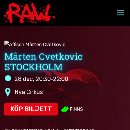
Hoppa
till
innehåll
EVENEMANGSKALENDER
A VERY RAW CHRISTMAS
Mårten Cvetkovic
STOCKHOLM
MIDDAGSPAKET
28 dec, 20:30-22:00
FAKTA
Nya Cirkus
FAQ
KÖP BILJETT
FINNS
PRESENTKORT