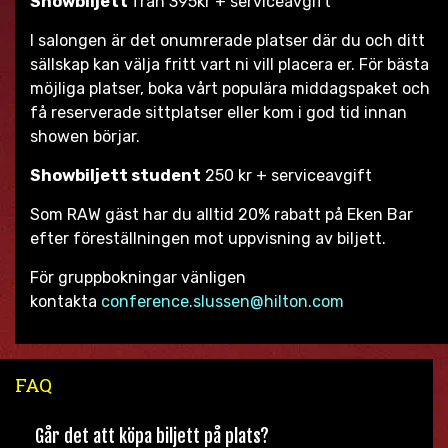
Showbiljett
från 395kr + serviceavgift
I salongen är det onumrerade platser där du och ditt
sällskap kan välja fritt vart ni vill placera er. För bästa
möjliga platser, boka vårt populära middagspaket och
få reserverade sittplatser eller kom i god tid innan
showen börjar.
Showbiljett student
250 kr + serviceavgift
Som RAW gäst har du alltid 20% rabatt på Eken Bar
efter föreställningen mot uppvisning av biljett.
För gruppbokningar vänligen
kontakta
conference.slussen@hilton.com
FAQ
Går det att köpa biljett på plats?