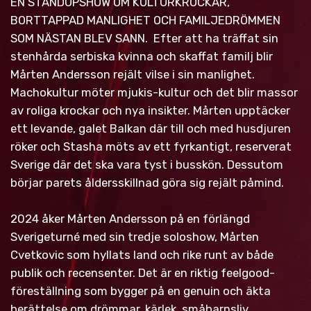
EN STANDUPSHOW OM KULTURKROCKAR,
BOKA KOMIKER
BORTTAPPAD MANLIGHET OCH FAMILJEDRÖMMEN
SOM NÄSTAN BLEV SANN. Efter att ha träffat sin
KONTAKT
stenhårda serbiska kvinna och skaffat familj blir
Mårten Andersson rejält vilse i sin manlighet.
Machokultur möter mjukis-kultur och det blir massor
av roliga krockar och nya insikter. Mårten upptäcker
ett levande, galet Balkan där till och med husdjuren
röker och Stasha möts av ett fyrkantigt, reserverat
Sverige där det ska vara tyst i busskön. Dessutom
börjar parets åldersskillnad göra sig rejält påmind.
2024 åker Mårten Andersson på en förlängd
Sverigeturné med sin tredje soloshow, Mårten
Cvetkovic som hyllats land och rike runt av både
publik och recensenter. Det är en riktig feelgood-
föreställning som bygger på en genuin och äkta
berättelse om drömmar, kärlek, småbarnsliv,