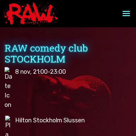
Hoppa
till
innehåll
EVENEMANGSKALENDER
RAW comedy club
A VERY RAW CHRISTMAS
STOCKHOLM
8 nov, 21:00-23:00
MIDDAGSPAKET
FAKTA
FAQ
Hilton Stockholm Slussen
PRESENTKORT