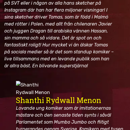
på SVT eller i någon av alla hans sketcher på
Instagram där han har flera miljoner visningar! I
sina sketcher driver Tomas, som är född i Malmö
med rötter i Polen, med allt från chilenaren Javier
och juggen Dragan till arabiska vännen Hassan,
sin mamma och så vidare. Det är spot on och
fantastiskt roligt! Hur mycket vi än älskar Tomas
på sociala medier så är det som standup komiker –
live tillsammans med en levande publik som han
är allra bäst. En blivande superstjärna!
Shanthi Rydwall Menon
Lovande ung komiker som är imitationernas
mästare och den senaste tiden synts i såväl
Parlamentet som Mumbo Jumbo och flitigt
turnerandes genom Sverige. Komikern med tusen