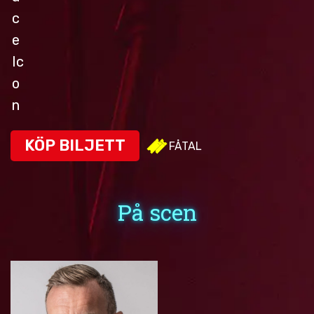
BOKA KOMIKER
KONTAKT
KÖP BILJETT
FÅTAL
På scen