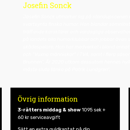
Josefin Sonck
Josefin Sonck utmärker sig på standupscenen 
svartsynta finska humor. Hon blandar sömnlöst
träffande karaktärer och vardagliga observatione
på landets alla humorklubbar och jobbar även
skådespelare. Hon har medverkat i bland annat
och ”Vuxna människor” i TV4, samt i flera säson
Brunnen”. År 2020 utkom dessutom hennes hyl
måste sluta tänka på Patrik Lundgren”.
Övrig information
3-rätters middag & show
1095 sek +
60 kr serviceavgift
Sätt en extra guldkantat på din