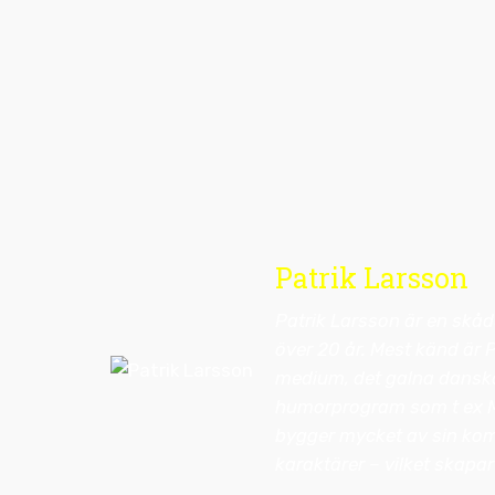
Patrik Larsson
Patrik Larsson är en skå
över 20 år. Mest känd är P
medium, det galna danska
humorprogram som t ex Mo
bygger mycket av sin kom
karaktärer – vilket skapa