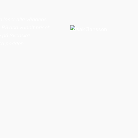
 löser alla världens
 P3 och vunnit priset
w på Svenska
ed podden