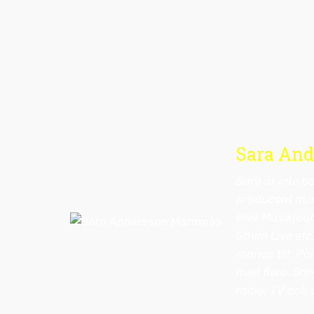
Sara An
Sara är inte b
producent m.m
eller Musikjou
Sthlm Live etc
manus till; Pa
med flera. Sa
radio, TV och 