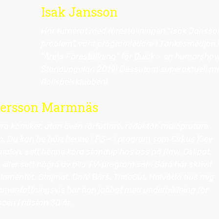
Isak Jansson
Har turnerat med föreställningen ”Isak Jansson
problem”, varit programledare i Tankesmedjan i
”Årets Föreställning” för Quick – en humorsho
Standupgalan 2019! Dessutom superaktuell m
Rollspelsklubben!
dersson Marmnäs
ara komiker, utan även författare, redaktör, radiopratare,
. Du kan ha hört henne i P3 – i program som Cirkus Kiev
rnalen, sett henne köra standup hos oss på Raw, Oslipat,
, eller sett några av alla TV-program som Sara har skrivit
rlamentet, Otajmat, Café Bärs, TimeOut, Halvåtta hos mig
mmanfattningsvis har hon jobbat med underhållning för
scen i nästan 30 år.