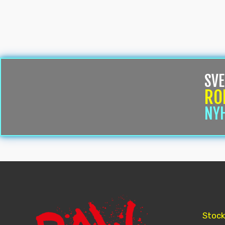
SVE
RO
NY
Stoc