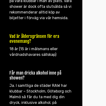
på våra klubbar i mån av plats. Våra
shower är dock ofta slutsålda så vi
rekommenderar alltid köp av
biljetter i förväg via vår hemsida.
Vad är åldersgränsen för era
evenemang?
18 år (15 år i målsmans eller
vårdnadshavares sällskap)
Får man dricka alkohol inne på
showen?
Ja. I samtliga de städer RAW har
klubbar – Stockholm, Göteborg och
Malmö så får du ta med dig din
dryck, inklusive alkohol, på