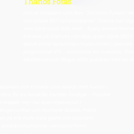
Thanos Fotas
Han är komikern som blev “Zucchini-Turken” me
han lurade SVT nyhetsreporter! Thanos har någo
som bara vissa föds med – funny bones! Nominer
komiker på Svenska standup-galan både 2023 
bland annat fantastiska humorserien Laxbralla 
programmet IFS – invandrare för svenskar. Than
berättande och fångar alltid publiken med sin 
despelare och komiker som jobbat med humor i
atrik för sin karaktär Karsten Torebjer – Psychic
 mediet. Han har även medverkat i
rgonsoffan och Kvarteret Skatan. Patrik
ik på alla hans olika galna och populära
r igenkänningshumor i sin bästa form!