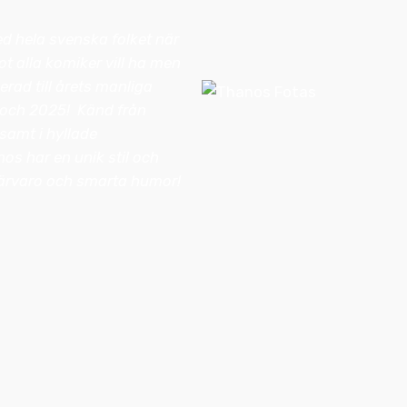
d hela svenska folket när
t alla komiker vill ha men
ad till årets manliga
och 2025! Känd från
samt i hyllade
os har en unik stil och
närvaro och smarta humor!