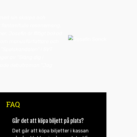
med sin skarpa och
 fantasifulla resonemang,
r. Josefin är flitigt bokad
 som manusförfattare och
 ”Spelskandalen” i SVT
ger av ”Släng dig i
lade debutroman ”Jag
FAQ
Går det att köpa biljett på plats?
Det går att köpa biljetter i kassan