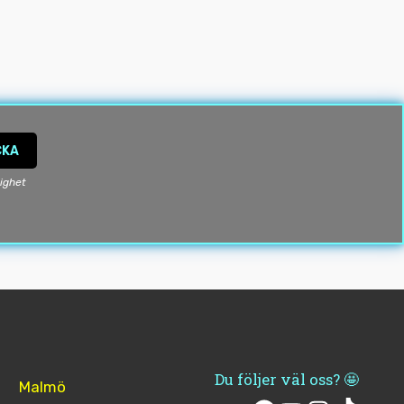
CKA
lighet
Du följer väl oss? 🤩
Malmö
Facebook
YouTube
Instagram
TikTok