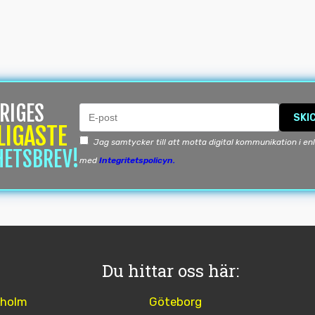
RIGES
SKI
LIGASTE
Jag samtycker till att motta digital kommunikation i en
HETSBREV!
med
Integritetspolicyn.
Du hittar oss här:
kholm
Göteborg