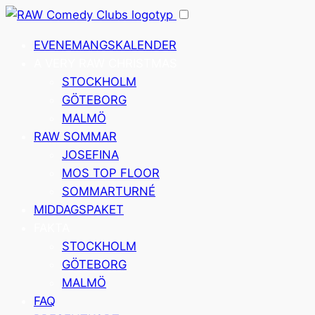
Hoppa
till
EVENEMANGSKALENDER
innehåll
A VERY RAW CHRISTMAS
STOCKHOLM
GÖTEBORG
MALMÖ
RAW SOMMAR
JOSEFINA
MOS TOP FLOOR
SOMMARTURNÉ
MIDDAGSPAKET
FAKTA
STOCKHOLM
GÖTEBORG
MALMÖ
FAQ