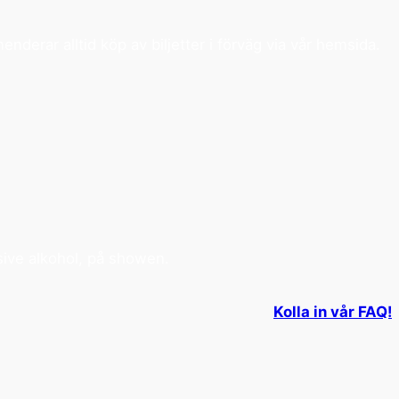
nderar alltid köp av biljetter i förväg via vår hemsida.
sive alkohol, på showen.
Kolla in vår FAQ!