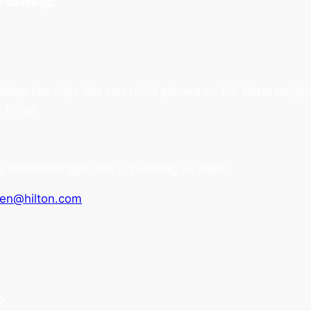
t sällskap.
skap kan välja fritt vart ni vill placera er. För bästa möj
 börjar.
 föreställningen mot uppvisning av biljett.
sen@hilton.com
?