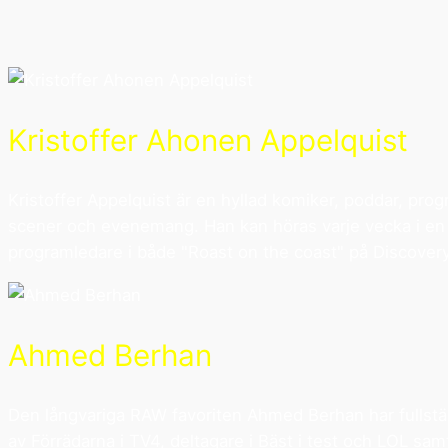
Kristoffer Ahonen Appelquist
Kristoffer Appelquist är en hyllad komiker, poddar, pr
scener och evenemang. Han kan höras varje vecka i en 
programledare i både "Roast on the coast" på Discover
Ahmed Berhan
Den långvariga RAW favoriten Ahmed Berhan har fullstä
av Förrädarna i TV4, deltagare i Bäst i test och LOL s