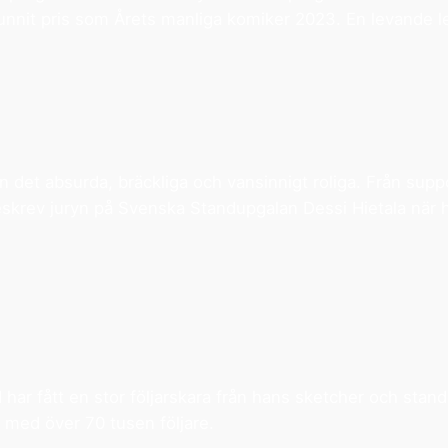
nnit pris som Årets manliga komiker 2023. En levande l
n det absurda, bräckliga och vansinnigt roliga. Från sup
eskrev juryn på Svenska Standupgalan Dessi Hietala när h
har fått en stor följarskara från hans sketcher och stand
 med över 70 tusen följare.