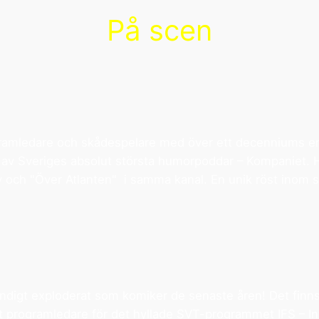
På scen
ogramledare och skådespelare med över ett decenniums erf
av Sveriges absolut största humorpoddar – Kompaniet. Ha
y och "Över Atlanten" i samma kanal. En unik röst inom 
ndigt exploderat som komiker de senaste åren! Det finns
amt programledare för det hyllade SVT-programmet IFS – I