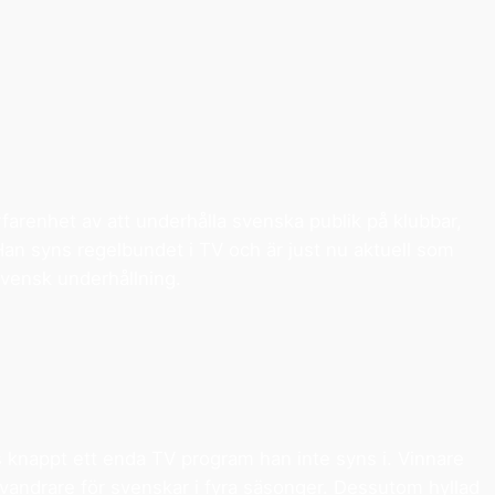
arenhet av att underhålla svenska publik på klubbar,
n syns regelbundet i TV och är just nu aktuell som
svensk underhållning.
 knappt ett enda TV program han inte syns i. Vinnare
nvandrare för svenskar i fyra säsonger. Dessutom hyllad