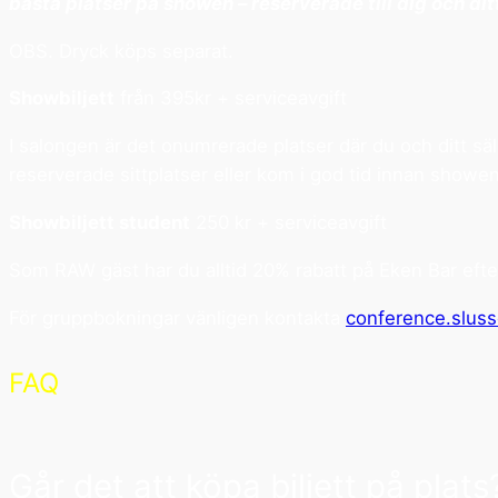
bästa platser på showen – reserverade till dig och dit
OBS. Dryck köps separat.
Showbiljett
från 395kr + serviceavgift
I salongen är det onumrerade platser där du och ditt säll
reserverade sittplatser eller kom i god tid innan showen
Showbiljett student
250 kr + serviceavgift
Som RAW gäst har du alltid 20% rabatt på Eken Bar efter
För gruppbokningar vänligen kontakta
conference.slus
FAQ
Går det att köpa biljett på plats