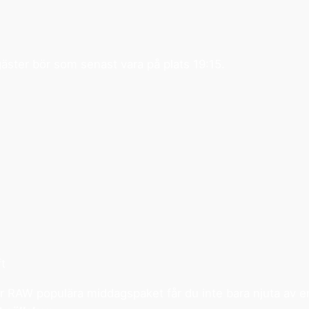
ster bör som senast vara på plats 19:15.
t
ar RAW populära middagspaket får du inte bara njuta av e