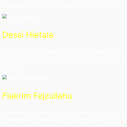
skådespelare och som standup komiker har han även vu
Dessi Hietala
"Hon har på kort tid skapat en akt som balanserar mella
och river hus efter hus. Framtidens humor är här!"Så b
hålla med!
Flakrim Fejzullahu
Flakrim är en komiker från Stockholm som på senare tid 
– Invandrare För Svenskar och han finns även på TikTok