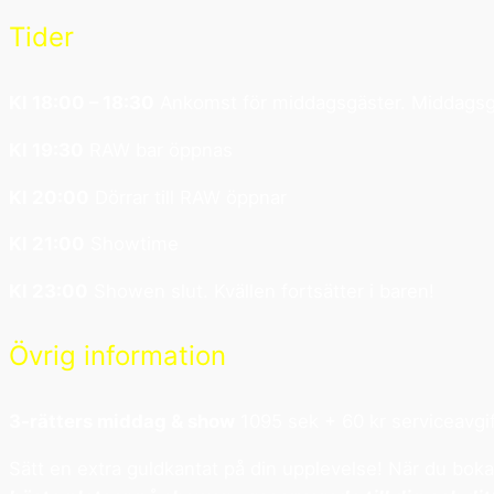
Tider
Kl 18:00 – 18:30
Ankomst för middagsgäster. Middagsgä
Kl 19:30
RAW bar öppnas
Kl 20:00
Dörrar till RAW öppnar
Kl 21:00
Showtime
Kl 23:00
Showen slut. Kvällen fortsätter i baren!
Övrig information
3-rätters middag & show
1095 sek + 60 kr serviceavgif
Sätt en extra guldkantat på din upplevelse! När du bok