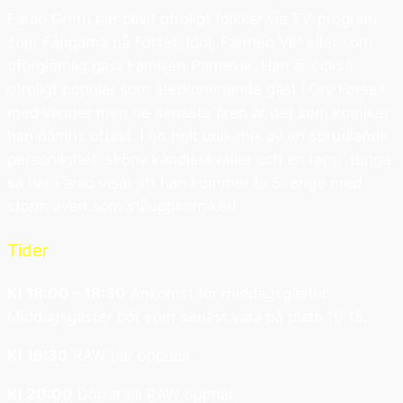
Farao Groth har blivit otroligt folkkär via TV-program
som Fångarna på Fortet, Idol, Farmen VIP eller som
oförglömlig gäst Familjen Parnevik. Han är också
otroligt populär som återkommande gäst i Gry Forsell
med vänner men de senaste åren är det som komiker
han nämns oftast. I en helt unik mix av en sprudlande
personlighet, sköna kändisskvaller och en rapp tunga
så har Farao visat att han kommer ta Sverige med
storm även som ståuppkomiker!
Tider
Kl 18:00 – 18:30
Ankomst för middagsgäster.
Middagsgäster bör som senast vara på plats 19:15.
Kl 19:30
RAW bar öppnas
Kl 20:00
Dörrar till RAW öppnar