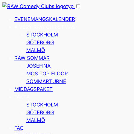
Hoppa
till
EVENEMANGSKALENDER
innehåll
A VERY RAW CHRISTMAS
STOCKHOLM
GÖTEBORG
MALMÖ
RAW SOMMAR
JOSEFINA
MOS TOP FLOOR
SOMMARTURNÉ
MIDDAGSPAKET
FAKTA
STOCKHOLM
GÖTEBORG
MALMÖ
FAQ