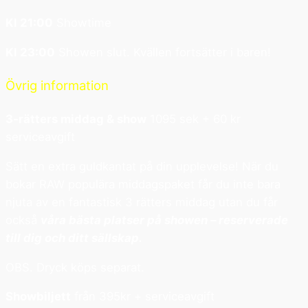
Kl 21:00
Showtime
Kl 23:00
Showen slut. Kvällen fortsätter i baren!
Övrig information
3-rätters middag & show
1095 sek + 60 kr
serviceavgift
Sätt en extra guldkantat på din upplevelse! När du
bokar RAW populära middagspaket får du inte bara
njuta av en fantastisk 3 rätters middag utan du får
också
våra bästa platser på showen – reserverade
till dig och ditt sällskap.
OBS. Dryck köps separat.
Showbiljett
från 395kr + serviceavgift