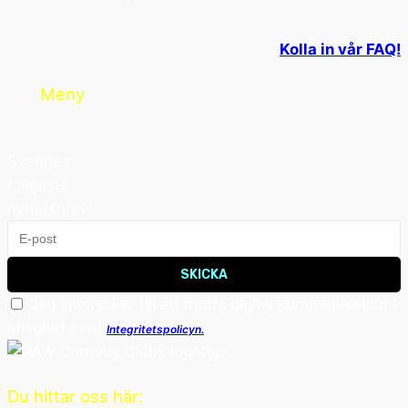
Kolla in vår FAQ!
Meny
Sveriges
roligaste
nyhetsbrev!
SKICKA
Jag samtycker till att motta digital kommunikation i
enlighet med
Integritetspolicyn.
Du hittar oss här: