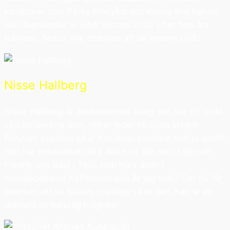
karaktärer som Percy Nilegård och Kenny Starfighter.
Han återvänder till RAW hösten 2025 efter fem års
frånvaro. Missa inte chansen att se honom LIVE!
Nisse Hallberg
Nisse Hallberg är anekdoternas kung och har ett unikt
sätt att berätta dem, vilket leder till stora skratt!
Förutom standup så är han även poddare och tv-profil.
Han har medverkat i bl a Alla mot alla med Filip och
Fredrik och Bäst i Test. Han hörs även i
succépoddarna Kafferepet och Är jag sjuk? Om du får
chansen att se Nisses standup så ta den, han är en
diamant av naturlig rolighet!