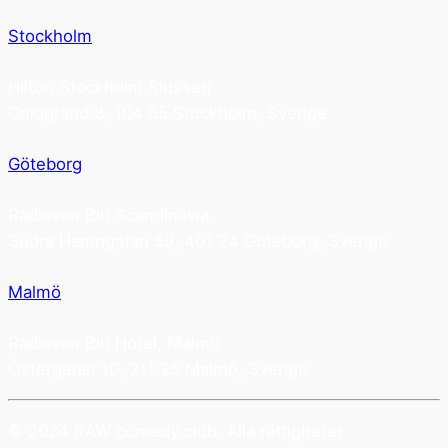
Stockholm
Hilton Stockholm Slussen
Guldgränd 8, 104 65 Stockholm, Sverige
Göteborg
Radisson Blu Scandinavia
Södra Hamngatan 59, 401 24 Göteborg, Sverige
Malmö
Radisson Blu Hotel, Malmö
Östergatan 10, 211 25 Malmö, Sverige
© 2024 RAW comedy club. Alla rättigheter