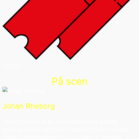
UTSÅLT
På scen
Johan Rheborg
Johan Rheborg är en av Sveriges mest älskade
komiker. Han är känd som Fredde Schiller i Solsidan,
medlem i Killinggänget och skaparen av ikoniska