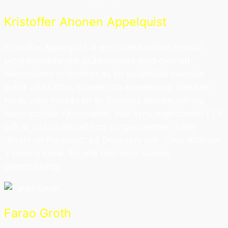
Kristoffer Ahonen Appelquist
Kristoffer Appelquist är en hyllad komiker, poddar,
programledare och skådespelare med över ett
decenniums erfarenhet av att underhålla svenska
publik på klubbar, scener och evenemang. Han kan
höras varje vecka i en av Sveriges absolut största
humorpoddar – Kompaniet. Han syns regelbundet i TV
och är just nu aktuell som programledare i både
"Roast on the coast" på Discovery och "Över Atlanten"
i samma kanal. En unik röst inom svensk
underhållning.
Farao Groth