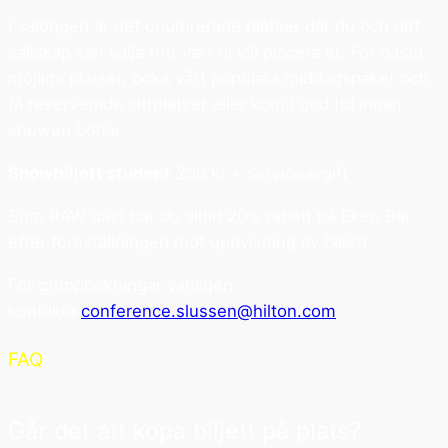
I salongen är det onumrerade platser där du och ditt
sällskap kan välja fritt vart ni vill placera er. För bästa
möjliga platser, boka vårt populära middagspaket och
få reserverade sittplatser eller kom i god tid innan
showen börjar.
Showbiljett student
250 kr + serviceavgift
Som RAW gäst har du alltid 20% rabatt på Eken Bar
efter föreställningen mot uppvisning av biljett.
För gruppbokningar vänligen
kontakta
conference.slussen@hilton.com
FAQ
Går det att köpa biljett på plats?