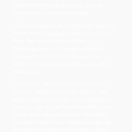
tillbaka för trettonde året i rad, och i år
presenterar vi två unika koncept.
I Göteborg välkomnar vi dig till vårt helt nya
Winter Wonderland på anrika Clarion Hotel
Post. Njut av en välkomstdrink i
Drottningporten och mingla runt bland
julbordarna i Winter Wonderland innan
kvällen fortsätter med stand-up comedy i
världsklass!
I Stockholm, på anrika Hilton Stockholm
Slussen, väntar ett klassiskt julbord. Här
börjar kvällen med glögg och pepparkakor
innan du slår dig ner framför utsikten över
Gamla Stan. När julmaten har fått smälta
fortsätter kvällen inne i teatersalongen där
flerfaldigt prisbelönta och kritikerrosade