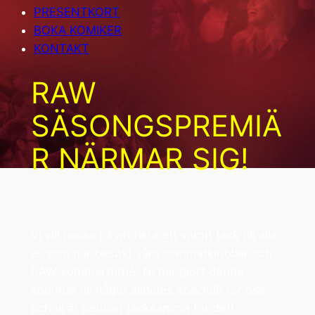
PRESENTKORT
BOKA KOMIKER
KONTAKT
RAW
SÄSONGSPREMIÄ
R NÄRMAR SIG!
Vi vill passa på att rikta ett varmt tack till alla
er som har besökt våra sommarklubbar och
RAW sommarturné. Ni har gjort denna
sommar till något alldeles speciellt för oss
och vi är oerhört tacksamma för det!