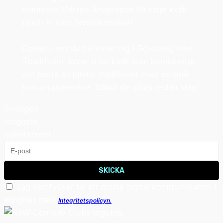
komikern Mårten Andersson till varje kväll
bjudit in sina favoritkomiker!
Oavsett om du befinner dig i Göteborg eller
Stockholm, lovar vi en kväll som kombinerar
det bästa av julens traditioner med en unik
humorupplevelse. Säkra din plats redan idag!
Sveriges
roligaste
nyhetsbrev!
SKICKA
Jag samtycker till att motta digital kommunikation i
enlighet med
Integritetspolicyn.