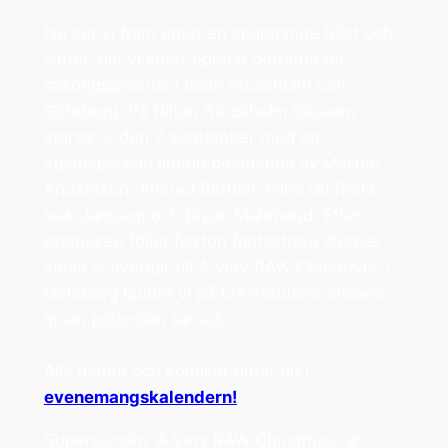
Nu ser vi fram emot en spännande höst och
vinter, där vi snart öppnar dörrarna för
säsongspremiär i både Stockholm och
Göteborg. På Hilton Stockholm Slussen
startar vi den 7 september med en
stjärnspäckad lineup bestående av Mårten
Andersson, Ahmed Berhan, Elina Du Rietz,
Isak Jansson och Diyari Mahmoud. Efter
premiären följer fjorton fantastiska shower
innan vi övergår till A Very RAW Christmas. I
Göteborg bjuder vi på två exklusiva shower
innan julborden tar vid.
Alla datum och komiker hittar du i
evenemangskalendern!
Supersuccén ”A Very RAW Christmas” är