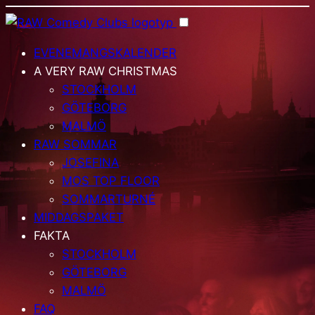
EVENEMANGSKALENDER
A VERY RAW CHRISTMAS
STOCKHOLM
GÖTEBORG
MALMÖ
RAW SOMMAR
JOSEFINA
MOS TOP FLOOR
SOMMARTURNÉ
MIDDAGSPAKET
FAKTA
STOCKHOLM
GÖTEBORG
MALMÖ
FAQ