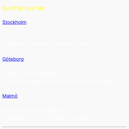
Du hittar oss här:
Stockholm
Hilton Stockholm Slussen
Guldgränd 8, 104 65 Stockholm, Sverige
Göteborg
Radisson Blu Scandinavia
Södra Hamngatan 59, 401 24 Göteborg, Sverige
Malmö
Radisson Blu Hotel, Malmö
Östergatan 10, 211 25 Malmö, Sverige