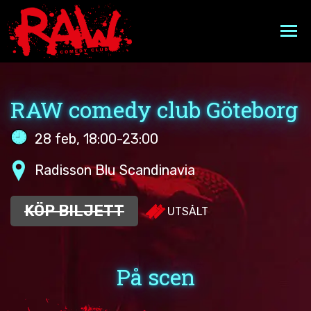
Hoppa
till
innehåll
EVENEMANGSKALENDER
RAW comedy club Göteborg
A VERY RAW CHRISTMAS
28 feb, 18:00-23:00
MIDDAGSPAKET
Radisson Blu Scandinavia
FAKTA
KÖP BILJETT
UTSÅLT
FAQ
På scen
PRESENTKORT