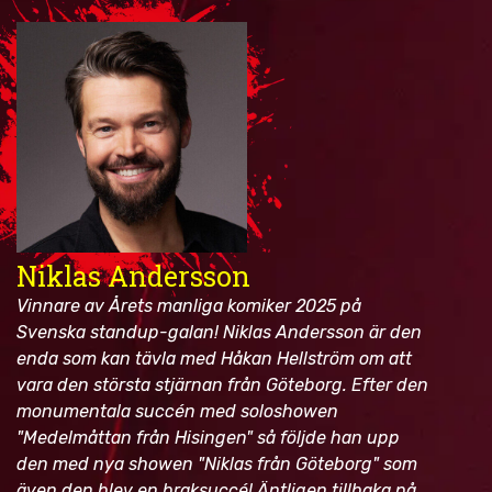
BOKA KOMIKER
KONTAKT
Niklas Andersson
Vinnare av Årets manliga komiker 2025 på
Svenska standup-galan! Niklas Andersson är den
enda som kan tävla med Håkan Hellström om att
vara den största stjärnan från Göteborg. Efter den
monumentala succén med soloshowen
"Medelmåttan från Hisingen" så följde han upp
den med nya showen "Niklas från Göteborg" som
även den blev en braksuccé! Äntligen tillbaka på